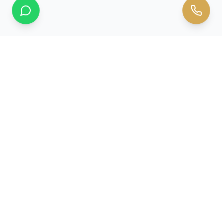
מומחים לסורגים שקופים, הגבהות מרפסת ורשתות לבית. ביטחון
אמיתי עם עיצוב מודרני.
קישורים מהירים
אודותינו